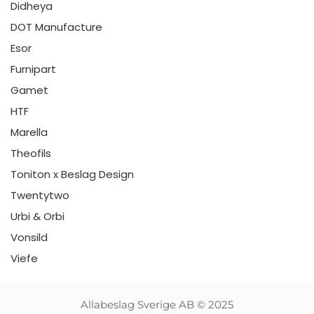
Didheya
DOT Manufacture
Esor
Furnipart
Gamet
HTF
Marella
Theofils
Toniton x Beslag Design
Twentytwo
Urbi & Orbi
Vonsild
Viefe
Allabeslag Sverige AB © 2025