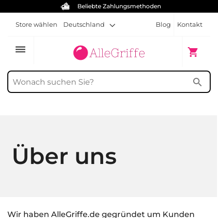
hlungsmethoden
Kostenlose Schrauben f
Store wählen
Deutschland
Blog
Kontakt
dehaze
Mein Wa
shopping_cart
search
Über uns
Wir haben AlleGriffe.de gegründet um Kunden