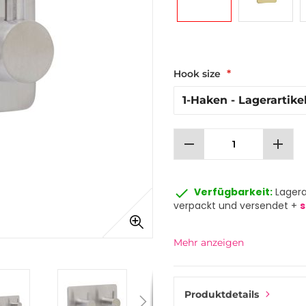
Hook size
remove
add
done
Verfügbarkeit:
Lagera
verpackt und versendet +
s
Mehr anzeigen
Produktdetails