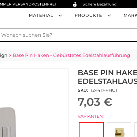
IMMER VERSANDKOSTENFREI
Sichere Bezahlung
MATERIAL
PRODUKTE
MAR
uche
ign
Base Pin Haken - Gebürstetes Edelstahlausführung
BASE PIN HAK
EDELSTAHLAU
SKU
124417-PHO1
7,03 €
VARIANTEN: