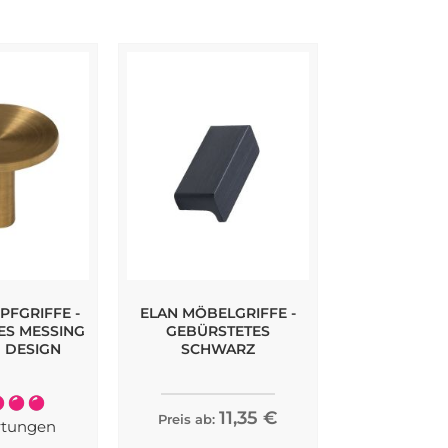
PFGRIFFE -
ELAN MÖBELGRIFFE -
HIDE PROFI
ES MESSING
GEBÜRSTETES
TONITON GR
G DESIGN
SCHWARZ
M
ung:
8,05
11,35 €
Preis ab:
100%
tungen