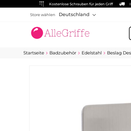
Kostenlose Schrauben für jeden Griff
Deutschland
Store wählen
S
Startseite
Badzubehör
Edelstahl
Beslag Des
Zum
Ende
der
Bildgalerie
springen