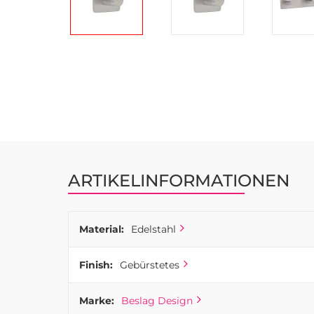
Zum
Anfang
der
Bildgalerie
springen
ARTIKELINFORMATIONEN
Material:
Edelstahl
Finish:
Gebürstetes
Marke:
Beslag Design