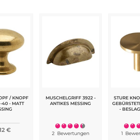
PF / KNOPF
MUSCHELGRIFF 3922 -
STURE KNO
-40 - MATT
ANTIKES MESSING
GEBÜRSTET
SSING
- BESLA
Bewertung:
Bewert
,12 €
90%
2
Bewertungen
1
Bewer