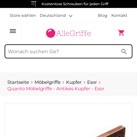
Kostenlose Schrauben für jeden Griff
Store wählen
Deutschland
Blog
Kontakt
dehaze
Mein Wa
shopping_cart
search
Startseite
Möbelgriffe
Kupfer
Esor
Quanto Möbelgriffe - Antikes Kupfer - Esor
Zum
Ende
der
Bildgalerie
springen