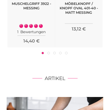
MUSCHELGRIFF 3922 -
MÖBELKNOPF /
M
MESSING
KNOPF OVAL 401-40 -
MATT MESSING
Bewertung:
13,12 €
100%
1
Bewertungen
14,40 €
ARTIKEL