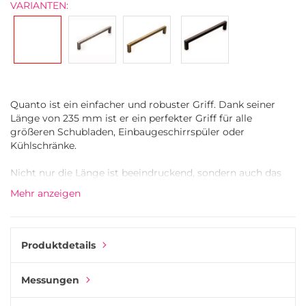
VARIANTEN:
Quanto ist ein einfacher und robuster Griff. Dank seiner
Länge von 235 mm ist er ein perfekter Griff für alle
größeren Schubladen, Einbaugeschirrspüler oder
Kühlschränke.
Nicht nur die Länge ist beeindruckend, sondern auch das
Gewicht drückt aus, wie robust der Griff ist. Trotz des
Mehr anzeigen
schweren Aussehens ist Quanto unerwartet glatt auf der
Oberfläche.
Antikes Kupfer lässt sich am besten als eine dunklere
Produktdetails
Kupferfarbe beschreiben, wobei der Oberfläche des Griffs
eine zusätzliche Struktur verliehen wurde.
Messungen
Quanto funktioniert gut zusammen mit dem Knauf Dial