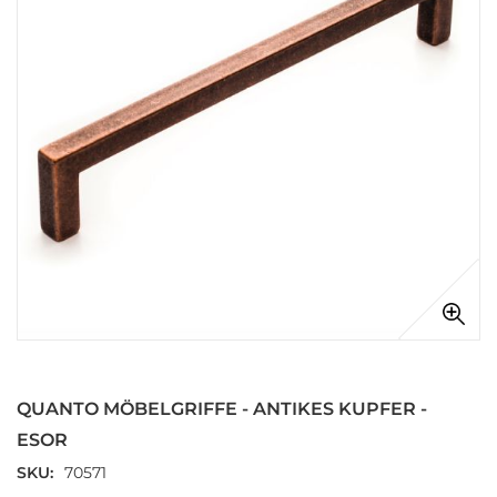
Zum
Anfang
der
QUANTO MÖBELGRIFFE - ANTIKES KUPFER -
Bildgalerie
springen
ESOR
SKU
70571